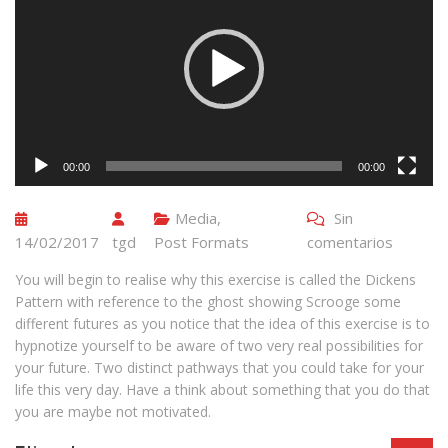
vídeo
00:00
00:00
Media
,
Sin
14/02/2017
tgd
Post Formats
comentarios
You will begin to realise why this exercise is called the Dickens
Pattern with reference to the ghost showing Scrooge some
different futures as you notice that the idea of this exercise is to
hypnotize yourself to be aware of two very real possibilities for
your future. Two distinct pathways that you could take for your
life this very day. Have a think about something that you do that
you are maybe not motivated.