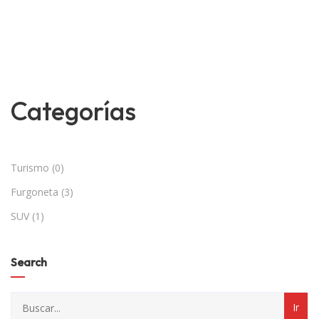
category
1
0
3
with
producto
productos
productos
dropdown
Categorías
Turismo
0
Furgoneta
3
SUV
1
Search