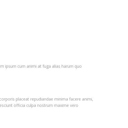
gnam ipsum cum animi at fuga alias harum quo
, corporis placeat repudiandae minima facere animi,
o nesciunt officia culpa nostrum maxime vero