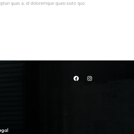
epturi quas a, id doloremque quasi iusto quo
egal