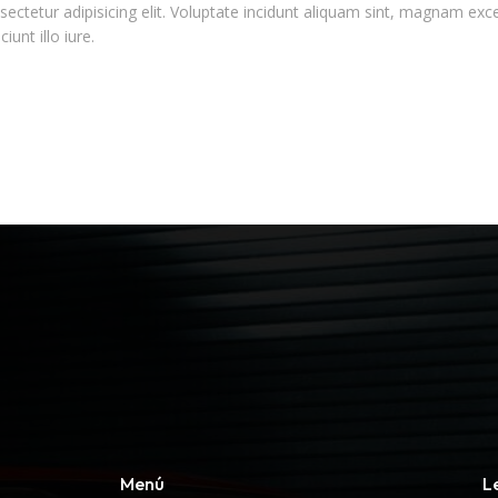
ectetur adipisicing elit. Voluptate incidunt aliquam sint, magnam exc
nt illo iure.
Menú
L