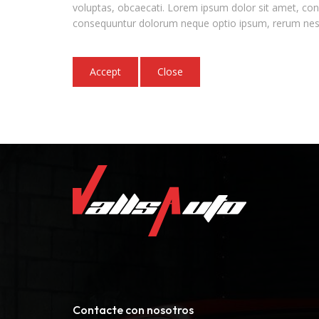
voluptas, obcaecati. Lorem ipsum dolor sit amet, cons
consequuntur dolorum neque optio ipsum, rerum nesciu
Accept
Close
Contacte con nosotros