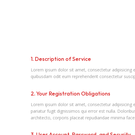
1. Description of Service
Lorem ipsum dolor sit amet, consectetur adipisicing 
quibusdam odit eum reprehenderit consectetur suscip
2. Your Registration Obligations
Lorem ipsum dolor sit amet, consectetur adipisicing e
pariatur fugit dignissimos qui error est nulla. Dolori
architecto, corporis placeat repudiandae minima facere
3. User Account, Password, and Security