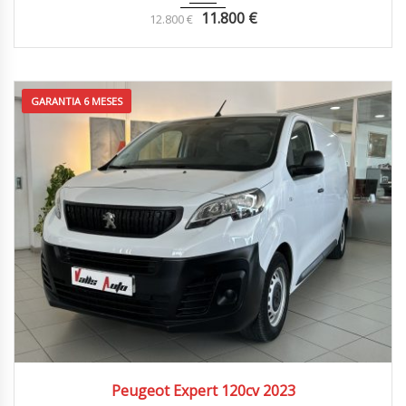
11.800
€
12.800
€
GARANTIA 6 MESES
2023
4x2
63.000 km
Peugeot Expert 120cv 2023