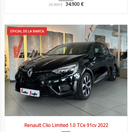
34.900
€
36.900
€
OFICIAL DE LA MARCA
2022
4x2
57.000 km
Renault Clio Limited 1.0 TCe 91cv 2022