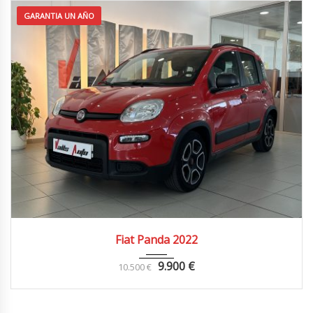
GARANTIA UN AÑO
2022
4x2
72.000 km
Fiat Panda 2022
9.900
€
10.500
€