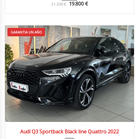
19.800
€
21.300
€
GARANTIA UN AÑO
2022
4X4
74.000 km
Audi Q3 Sportback Black line Quattro 2022