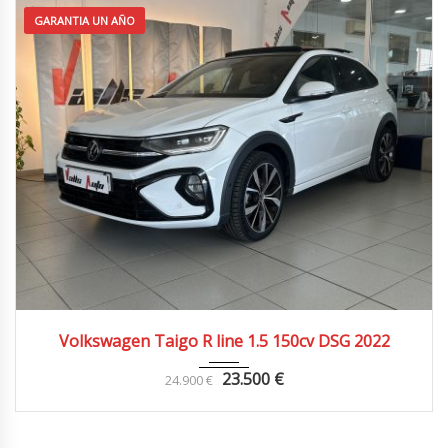
GARANTIA UN AÑO
2022
4x2
55.000 km
Volkswagen Taigo R line 1.5 150cv DSG 2022
23.500
€
24.900
€