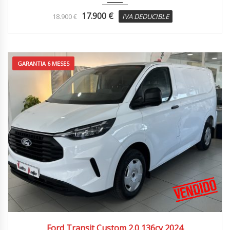
17.900
€
18.900
€
IVA DEDUCIBLE
GARANTIA 6 MESES
2024
4x2
104.000 km
Ford Transit Custom 2.0 136cv 2024