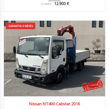
12.900
€
13.900
€
GARANTIA 6 MESES
2016
4x2
53.000 km
Nissan NT400 Cabstar 2016