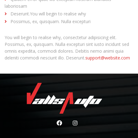
laboriosam
Deserunt.You will begin to realise why
Possimus, ex, quisquam. Nulla excepturi
You will begin to realise why, consectetur adipisicing elit.
Possimus, ex, quisquam. Nulla excepturi sint iusto incidunt sed
omnis expedita, commodi dolores. Debitis nemo animi quia
deleniti commodi nesciunt illo. Deserunt.
support@website.com