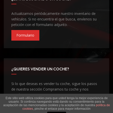
Actualizamos periódicamente nuestro inventario de
vehículos. Si no encuentra el que busca, envíenos su
petición con el formulario adjunto.
Formulario
¿QUIERES VENDER UN COCHE?
Si lo que deseas es vender tu coche, sigue los pasos
de nuestra sección Compramos tu coche y nos
pondremos en contacto contigo
Este sitio web utiliza cookies para que usted tenga la mejor experiencia de
usuario. Si continúa navegando está dando su consentimiento para la
Compramos Tu Coche
aceptación de las mencionadas cookies y la aceptación de nuestra
política de
cookies
, pinche el enlace para mayor información