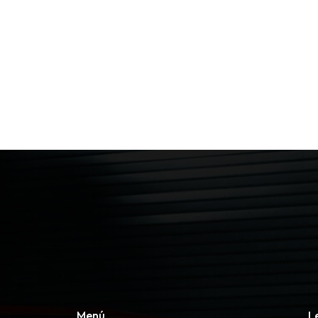
Menú
L