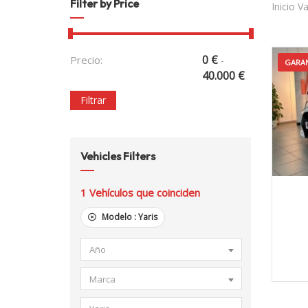
Filter by Price
Inicio V
0
€
Precio:
-
GARAN
40.000
€
Filtrar
Vehicles Filters
2
1
Vehículos que coinciden
Modelo :
Yaris
Año
Marca