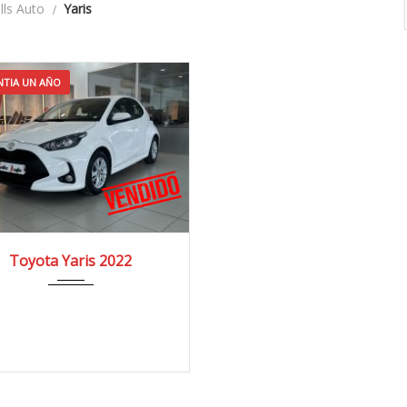
alls Auto
Yaris
TIA UN AÑO
022
4x2
68.000 km
Toyota Yaris 2022