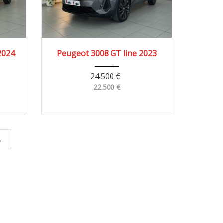
0 km
2023
4x2
50.300 km
2024
Peugeot 3008 GT line 2023
24.500
€
22.500
€
→