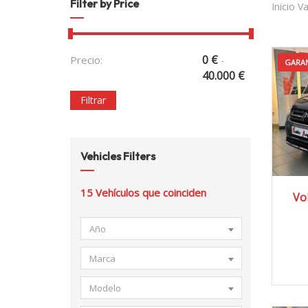
Filter by Price
Inicio V
0
€
Precio:
-
GARAN
40.000
€
Filtrar
Vehicles Filters
2
15
Vehículos que coinciden
Vo
Año
Marca
Modelo