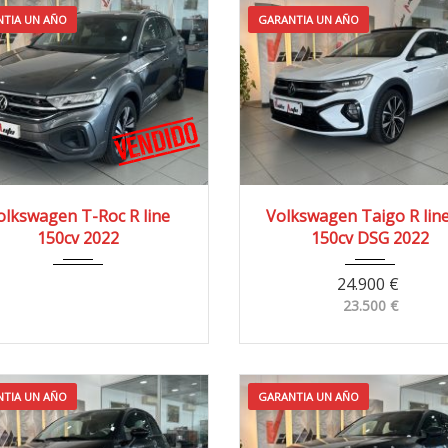
TIA UN AÑO
GARANTIA UN AÑO
022
4x2
51.000 km
2022
4x2
55.00
olkswagen T-Roc R line
Volkswagen Taigo R line
150cv 2022
150cv DSG 2022
24.900
€
23.500
€
TIA UN AÑO
GARANTIA UN AÑO