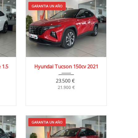
GARANTIA UN AÑO
0 km
2021
4x2
50.300 km
 1.5
Hyundai Tucson 150cv 2021
23.500
€
21.900
€
GARANTIA UN AÑO