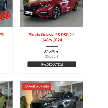
0 km
2024
4x2
19.000 km
FSI
Skoda Octavia RS DSG 2.0
245cv 2024
37.500
€
35.500
€
IVA DEDUCIBLE
GARANTIA UN AÑO