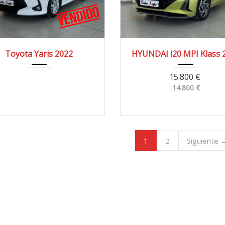
022
4x2
68.000 km
2024
4x2
72.00
Toyota Yaris 2022
HYUNDAI i20 MPI Klass 
15.800
€
14.800
€
1
2
Siguiente 