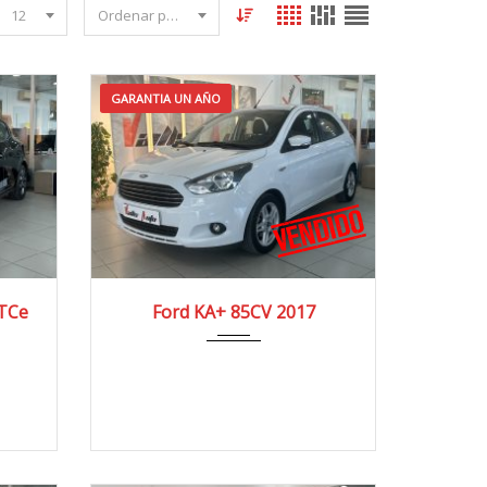
12
Ordenar por fecha
GARANTIA UN AÑO
0 km
2017
4x2
65.000 km
 TCe
Ford KA+ 85CV 2017