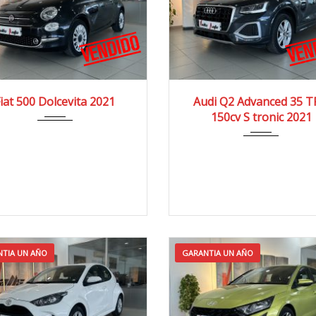
021
4x2
74.000 km
2021
4x2
65.00
iat 500 Dolcevita 2021
Audi Q2 Advanced 35 T
150cv S tronic 2021
TIA UN AÑO
GARANTIA UN AÑO