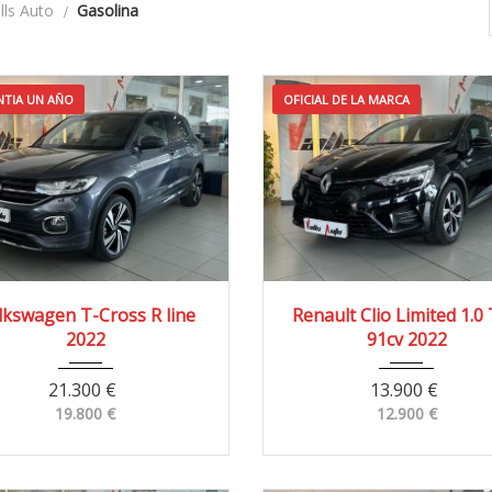
alls Auto
Gasolina
TIA UN AÑO
OFICIAL DE LA MARCA
022
4x2
52.000 km
2022
4x2
57.00
lkswagen T-Cross R line
Renault Clio Limited 1.0
2022
91cv 2022
21.300
€
13.900
€
19.800
€
12.900
€