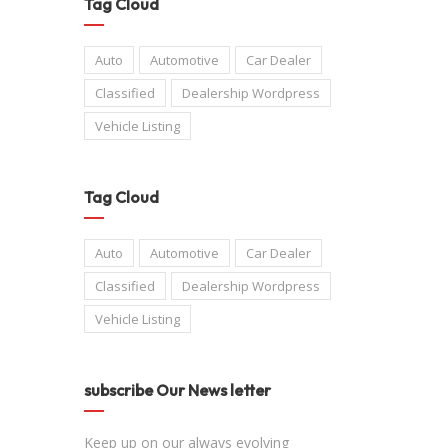
Tag Cloud
Auto
Automotive
Car Dealer
Classified
Dealership Wordpress
Vehicle Listing
Tag Cloud
Auto
Automotive
Car Dealer
Classified
Dealership Wordpress
Vehicle Listing
subscribe Our News letter
Keep up on our always evolving