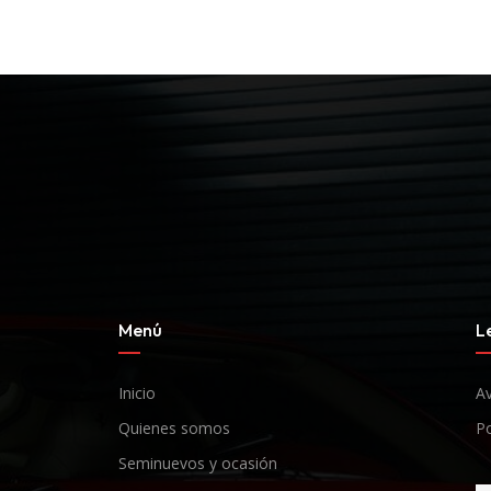
Menú
L
Inicio
Av
Quienes somos
Po
Seminuevos y ocasión