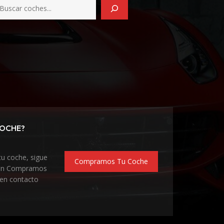
COCHE?
tu coche, sigue
Compramos Tu Coche
ción Compramos
en contacto