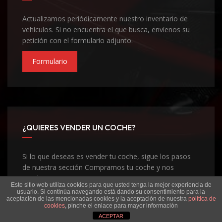
Actualizamos periódicamente nuestro inventario de
vehículos. Si no encuentra el que busca, envíenos su
petición con el formulario adjunto.
Formulario
¿QUIERES VENDER UN COCHE?
Si lo que deseas es vender tu coche, sigue los pasos
de nuestra sección Compramos tu coche y nos
pondremos en contacto contigo
Este sitio web utiliza cookies para que usted tenga la mejor experiencia de
usuario. Si continúa navegando está dando su consentimiento para la
Compramos Tu Coche
aceptación de las mencionadas cookies y la aceptación de nuestra
política de
cookies
, pinche el enlace para mayor información
ACEPTAR