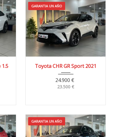
GARANTIA UN AÑO
0 km
2021
4x2
81.000 km
 1.5
Toyota CHR GR Sport 2021
24.900
€
23.500
€
GARANTIA UN AÑO