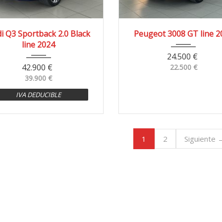
024
4x2
41.000 km
2023
4x2
50.30
i Q3 Sportback 2.0 Black
Peugeot 3008 GT line 2
line 2024
24.500
€
42.900
€
22.500
€
39.900
€
IVA DEDUCIBLE
1
2
Siguiente 