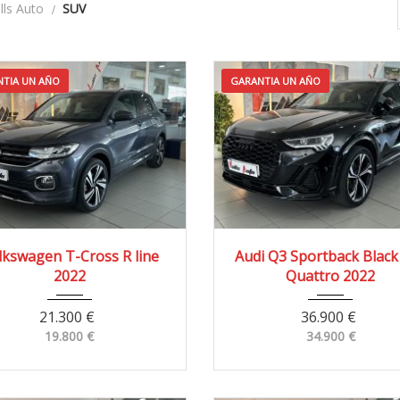
alls Auto
SUV
TIA UN AÑO
GARANTIA UN AÑO
022
4x2
52.000 km
2022
4X4
74.00
lkswagen T-Cross R line
Audi Q3 Sportback Black 
2022
Quattro 2022
21.300
€
36.900
€
19.800
€
34.900
€