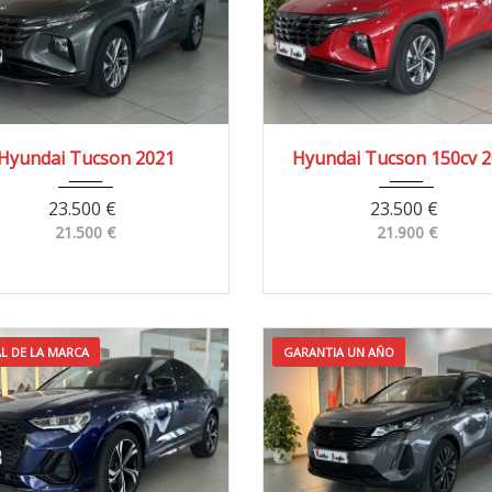
021
4x2
70.000 km
2021
4x2
50.30
Hyundai Tucson 2021
Hyundai Tucson 150cv 
23.500
€
23.500
€
21.500
€
21.900
€
AL DE LA MARCA
GARANTIA UN AÑO