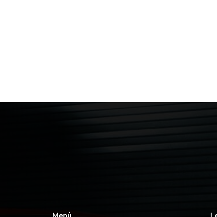
Menú
L