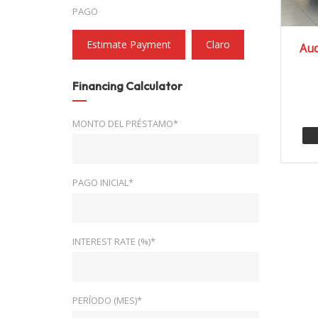
PAGO
2
Estimate Payment
Claro
Aud
Financing Calculator
MONTO DEL PRÉSTAMO*
PAGO INICIAL*
INTEREST RATE (%)*
PERÍODO (MES)*