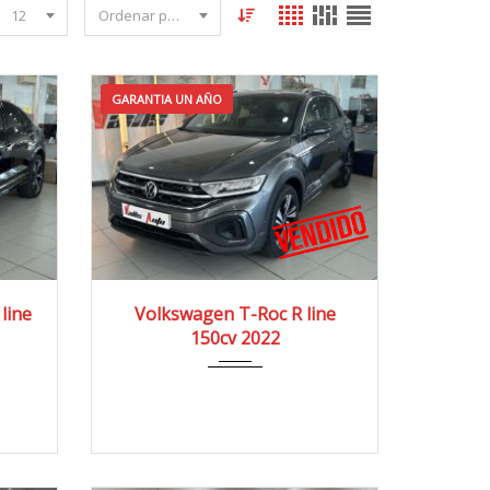
12
Ordenar por fecha
GARANTIA UN AÑO
0 km
2022
4x2
51.000 km
line
Volkswagen T-Roc R line
150cv 2022