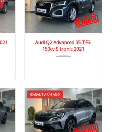
0 km
2021
4x2
65.000 km
2021
Audi Q2 Advanced 35 TFSI
150cv S tronic 2021
GARANTIA UN AÑO