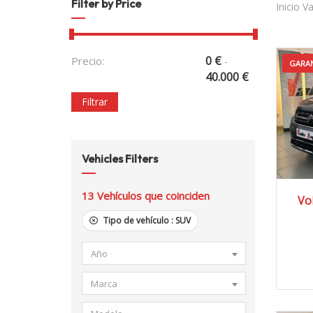
Filter by Price
Inicio V
0
€
Precio:
-
GARAN
40.000
€
Filtrar
Vehicles Filters
2
13
Vehículos que coinciden
Vo
Tipo de vehículo :
SUV
Año
Marca