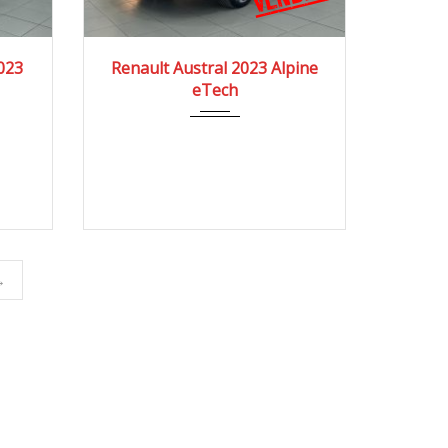
0 km
2023
4x2
53.000 km
023
Renault Austral 2023 Alpine
eTech
→