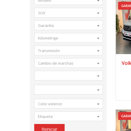
Modelo
GARAN
SUV
Garantía
Kilometraje
Transmisión
2
Volk
Cambio de marchas
Color exterior
GARAN
Etiqueta
Reiniciar