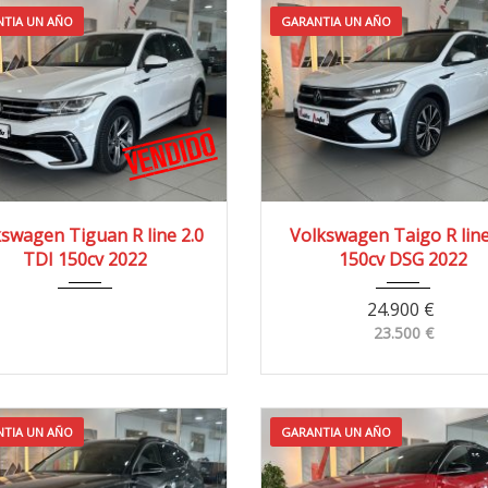
TIA UN AÑO
GARANTIA UN AÑO
022
4x2
36.000 km
2022
4x2
55.00
swagen Tiguan R line 2.0
Volkswagen Taigo R line
TDI 150cv 2022
150cv DSG 2022
24.900
€
23.500
€
TIA UN AÑO
GARANTIA UN AÑO