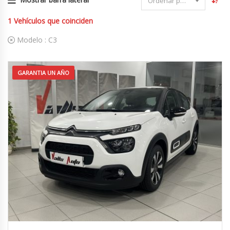
Ordenar por fecha
1
Vehículos que coinciden
Modelo :
C3
GARANTIA UN AÑO
2022
4x2
63.000 km