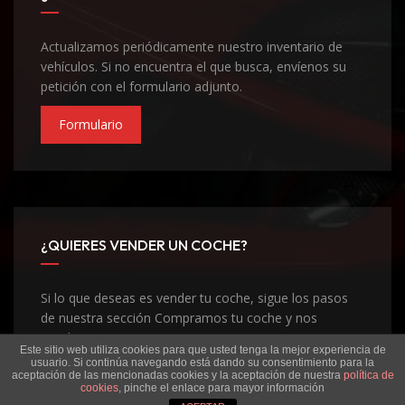
Actualizamos periódicamente nuestro inventario de
vehículos. Si no encuentra el que busca, envíenos su
petición con el formulario adjunto.
Formulario
¿QUIERES VENDER UN COCHE?
Si lo que deseas es vender tu coche, sigue los pasos
de nuestra sección Compramos tu coche y nos
pondremos en contacto contigo
Este sitio web utiliza cookies para que usted tenga la mejor experiencia de
usuario. Si continúa navegando está dando su consentimiento para la
Compramos Tu Coche
aceptación de las mencionadas cookies y la aceptación de nuestra
política de
cookies
, pinche el enlace para mayor información